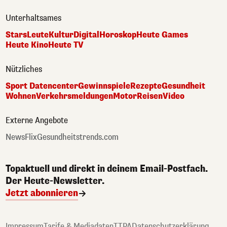
Unterhaltsames
Stars
Leute
Kultur
Digital
Horoskop
Heute Games
Heute Kino
Heute TV
Nützliches
Sport Datencenter
Gewinnspiele
Rezepte
Gesundheit
Wohnen
Verkehrsmeldungen
Motor
Reisen
Video
Externe Angebote
NewsFlix
Gesundheitstrends.com
Topaktuell und direkt in deinem Email-Postfach.
Der Heute-Newsletter.
Jetzt abonnieren
Impressum
Tarife & Mediadaten
TTPA
Datenschutzerklärung