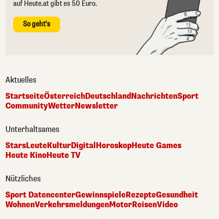
auf Heute.at gibt es 50 Euro.
So geht's
Aktuelles
Startseite
Österreich
Deutschland
Nachrichten
Sport
Community
Wetter
Newsletter
Unterhaltsames
Stars
Leute
Kultur
Digital
Horoskop
Heute Games
Heute Kino
Heute TV
Nützliches
Sport Datencenter
Gewinnspiele
Rezepte
Gesundheit
Wohnen
Verkehrsmeldungen
Motor
Reisen
Video