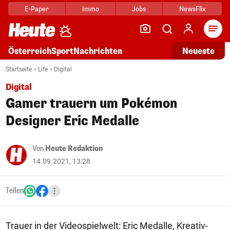
E-Paper
Immo
Jobs
NewsFlix
Arti
Österreich
Sport
Nachrichten
Neueste
Startseite
Life
Digital
Digital
Gamer trauern um Pokémon
Designer Eric Medalle
Von
Heute Redaktion
14.09.2021, 13:28
Teilen
Trauer in der Videospielwelt: Eric Medalle, Kreativ-