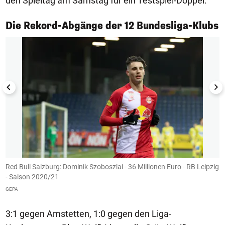
den Spieltag am Samstag für ein Testspiel-Doppel.
1/12
Die Rekord-Abgänge der 12 Bundesliga-Klubs
Red Bull Salzburg: Dominik Szoboszlai - 36 Millionen Euro - RB Leipzig
S
- Saison 2020/21
S
GEPA
G
3:1 gegen Amstetten, 1:0 gegen den Liga-