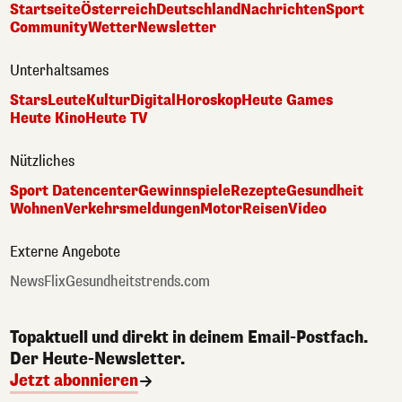
Startseite
Österreich
Deutschland
Nachrichten
Sport
Community
Wetter
Newsletter
Unterhaltsames
Stars
Leute
Kultur
Digital
Horoskop
Heute Games
Heute Kino
Heute TV
Nützliches
Sport Datencenter
Gewinnspiele
Rezepte
Gesundheit
Wohnen
Verkehrsmeldungen
Motor
Reisen
Video
Externe Angebote
NewsFlix
Gesundheitstrends.com
Topaktuell und direkt in deinem Email-Postfach.
Der Heute-Newsletter.
Jetzt abonnieren