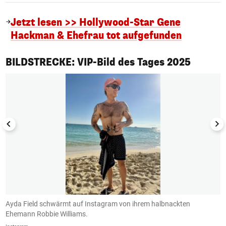
Jetzt lesen >> Hollywood-Star Gene
Hackman & Ehefrau tot aufgefunden
1/50
BILDSTRECKE: VIP-Bild des Tages 2025
r
Ayda Field schwärmt auf Instagram von ihrem halbnackten
S
Ehemann Robbie Williams.
i