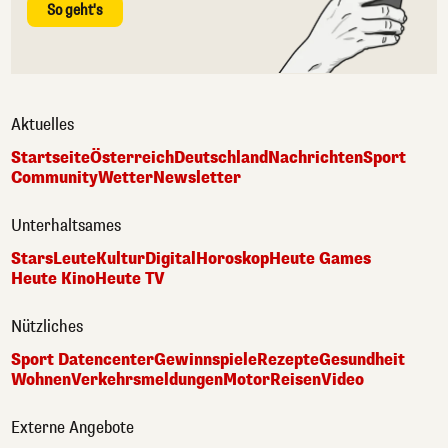
So geht's
Aktuelles
Startseite
Österreich
Deutschland
Nachrichten
Sport
Community
Wetter
Newsletter
Unterhaltsames
Stars
Leute
Kultur
Digital
Horoskop
Heute Games
Heute Kino
Heute TV
Nützliches
Sport Datencenter
Gewinnspiele
Rezepte
Gesundheit
Wohnen
Verkehrsmeldungen
Motor
Reisen
Video
Externe Angebote