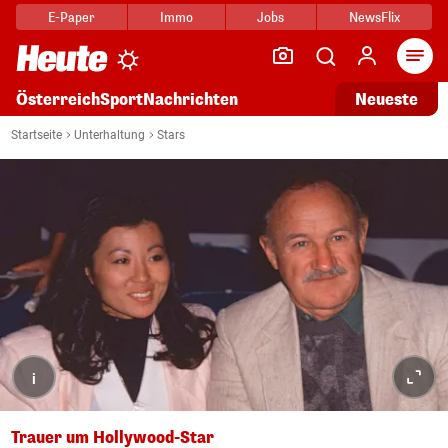
E-Paper
Immo
Jobs
NewsFlix
Arti
Österreich
Sport
Nachrichten
Neueste
Startseite
Unterhaltung
Stars
i
Trauer um Hollywood-Star