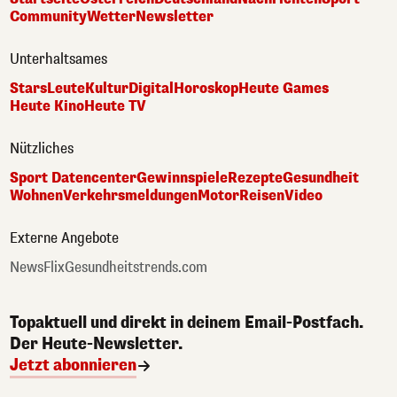
Community
Wetter
Newsletter
Unterhaltsames
Stars
Leute
Kultur
Digital
Horoskop
Heute Games
Heute Kino
Heute TV
Nützliches
Sport Datencenter
Gewinnspiele
Rezepte
Gesundheit
Wohnen
Verkehrsmeldungen
Motor
Reisen
Video
Externe Angebote
NewsFlix
Gesundheitstrends.com
Topaktuell und direkt in deinem Email-Postfach.
Der Heute-Newsletter.
Jetzt abonnieren