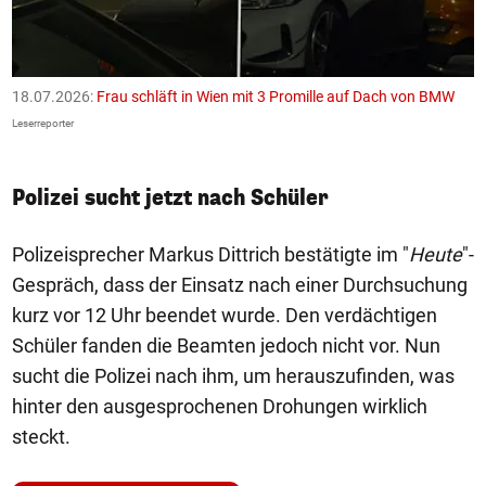
18.07.2026:
Frau schläft in Wien mit 3 Promille auf Dach von BMW
1
F
Leserreporter
Le
Polizei sucht jetzt nach Schüler
Polizeisprecher Markus Dittrich bestätigte im "
Heute
"-
Gespräch, dass der Einsatz nach einer Durchsuchung
kurz vor 12 Uhr beendet wurde. Den verdächtigen
Schüler fanden die Beamten jedoch nicht vor. Nun
sucht die Polizei nach ihm, um herauszufinden, was
hinter den ausgesprochenen Drohungen wirklich
steckt.