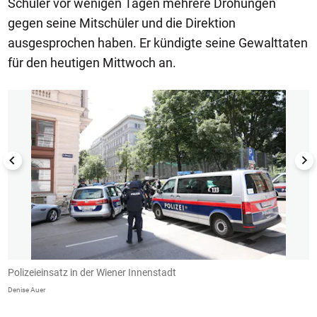
Schüler vor wenigen Tagen mehrere Drohungen
gegen seine Mitschüler und die Direktion
ausgesprochen haben. Er kündigte seine Gewalttaten
für den heutigen Mittwoch an.
1/4
Polizeieinsatz in der Wiener Innenstadt
D
Denise Auer
De