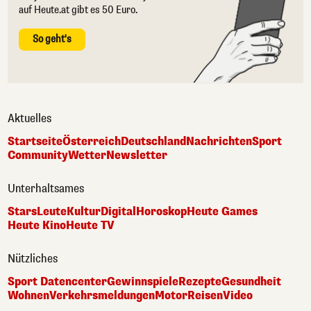
auf Heute.at gibt es 50 Euro.
So geht's
Aktuelles
Startseite
Österreich
Deutschland
Nachrichten
Sport
Community
Wetter
Newsletter
Unterhaltsames
Stars
Leute
Kultur
Digital
Horoskop
Heute Games
Heute Kino
Heute TV
Nützliches
Sport Datencenter
Gewinnspiele
Rezepte
Gesundheit
Wohnen
Verkehrsmeldungen
Motor
Reisen
Video