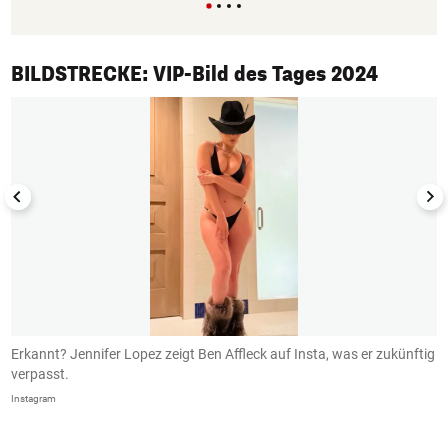
1/50
BILDSTRECKE: VIP-Bild des Tages 2024
Erkannt? Jennifer Lopez zeigt Ben Affleck auf Insta, was er zukünftig
B
verpasst.
I
Instagram
In