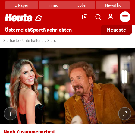
E-Paper
Immo
Jobs
NewsFlix
Arti
Österreich
Sport
Nachrichten
Neueste
Startseite
Unterhaltung
Stars
i
Nach Zusammenarbeit