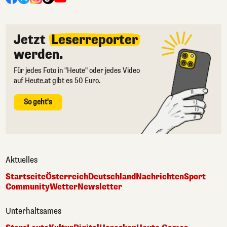
Jetzt
Leserreporter
werden.
Für jedes Foto in "Heute" oder jedes Video
auf Heute.at gibt es 50 Euro.
So geht's
Aktuelles
Startseite
Österreich
Deutschland
Nachrichten
Sport
Community
Wetter
Newsletter
Unterhaltsames