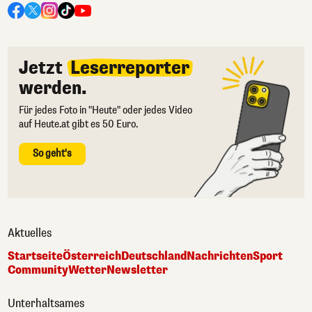
Jetzt
Leserreporter
werden.
Für jedes Foto in "Heute" oder jedes Video
auf Heute.at gibt es 50 Euro.
So geht's
Aktuelles
Startseite
Österreich
Deutschland
Nachrichten
Sport
Community
Wetter
Newsletter
Unterhaltsames