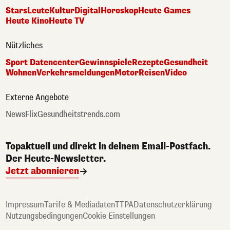
Stars
Leute
Kultur
Digital
Horoskop
Heute Games
Heute Kino
Heute TV
Nützliches
Sport Datencenter
Gewinnspiele
Rezepte
Gesundheit
Wohnen
Verkehrsmeldungen
Motor
Reisen
Video
Externe Angebote
NewsFlix
Gesundheitstrends.com
Topaktuell und direkt in deinem Email-Postfach.
Der Heute-Newsletter.
Jetzt abonnieren
Impressum
Tarife & Mediadaten
TTPA
Datenschutzerklärung
Nutzungsbedingungen
Cookie Einstellungen