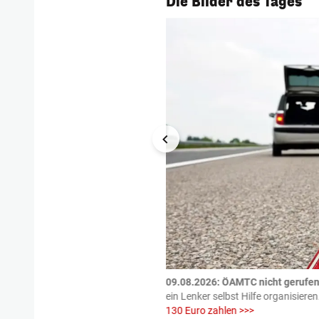
Die Bilder des Tages
tzte.
Zu einem tragischen
09.08.2026: ÖAMTC nicht gerufen 
igen gekommen.
Bei einem Frontal-
ein Lenker selbst Hilfe organisieren
130 Euro zahlen >>>