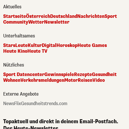
Aktuelles
Startseite
Österreich
Deutschland
Nachrichten
Sport
Community
Wetter
Newsletter
Unterhaltsames
Stars
Leute
Kultur
Digital
Horoskop
Heute Games
Heute Kino
Heute TV
Nützliches
Sport Datencenter
Gewinnspiele
Rezepte
Gesundheit
Wohnen
Verkehrsmeldungen
Motor
Reisen
Video
Externe Angebote
NewsFlix
Gesundheitstrends.com
Topaktuell und direkt in deinem Email-Postfach.
Der Heute-Newsletter.