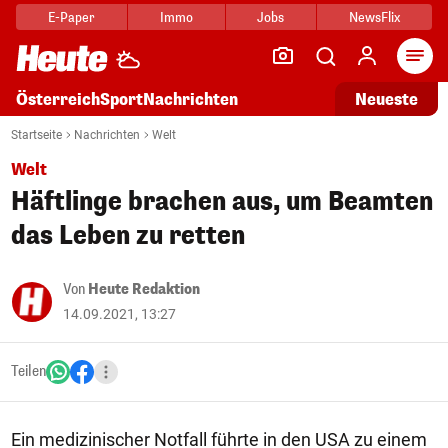
E-Paper
Immo
Jobs
NewsFlix
Arti
Österreich
Sport
Nachrichten
Neueste
Startseite
Nachrichten
Welt
Welt
Häftlinge brachen aus, um Beamten
das Leben zu retten
Von
Heute Redaktion
14.09.2021, 13:27
Teilen
Ein medizinischer Notfall führte in den USA zu einem