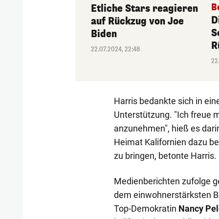
B
Etliche Stars reagieren
D
auf Rückzug von Joe
S
Biden
R
22.07.2024, 22:48
22
Harris bedankte sich in ei
Unterstützung. "Ich freue m
anzunehmen", hieß es darin.
Heimat Kalifornien dazu be
zu bringen, betonte Harris.
Medienberichten zufolge ge
dem einwohnerstärksten Bu
Top-Demokratin
Nancy Pel