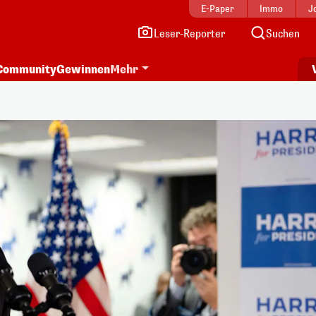
E-Paper
Immo
J
Leser-Reporter
Suchen
Community
Gewinnen
Mehr