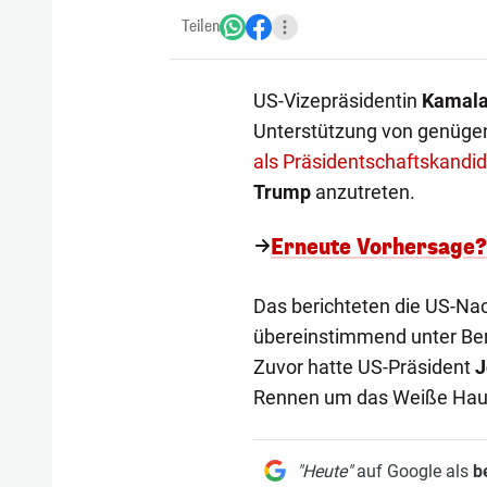
Teilen
US-Vizepräsidentin
Kamala
Unterstützung von genüge
als Präsidentschaftskandid
Trump
anzutreten.
Erneute Vorhersage?
Das berichteten die US-Na
übereinstimmend unter Be
Zuvor hatte US-Präsident
J
Rennen um das Weiße Ha
"Heute"
auf Google als
b