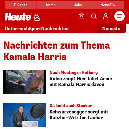
E-Paper
Immo
Jobs
NewsFlix
Arti
Österreich
Sport
Nachrichten
Neueste
Nachrichten zum Thema
Kamala Harris
Nach Meeting in Hofburg
Video zeigt! Hier fährt Arnie
mit Kamala Harris davon
Da lacht auch Stocker
Schwarzenegger sorgt mit
Kanzler-Witz für Lacher