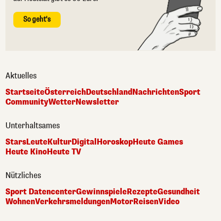
So geht's
Aktuelles
Startseite
Österreich
Deutschland
Nachrichten
Sport
Community
Wetter
Newsletter
Unterhaltsames
Stars
Leute
Kultur
Digital
Horoskop
Heute Games
Heute Kino
Heute TV
Nützliches
Sport Datencenter
Gewinnspiele
Rezepte
Gesundheit
Wohnen
Verkehrsmeldungen
Motor
Reisen
Video