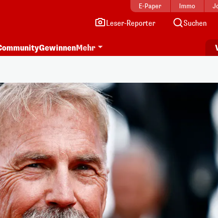
E-Paper
Immo
J
Leser-Reporter
Suchen
Community
Gewinnen
Mehr