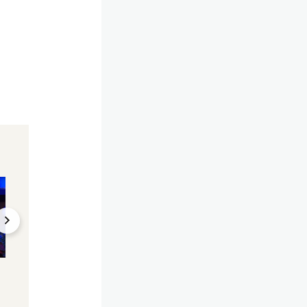
18 Jahre verheiratet
Filmfestival
"Bin verletzt worden":
Vor Eröffnung: #M
Costner äußert sich zu
Vorwürfe trüben
Ehe-Aus
Cannes-Festival
22.05.2024, 15:10
13.05.2024, 15:35