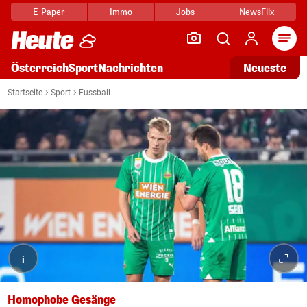
E-Paper
Immo
Jobs
NewsFlix
Arti
Österreich
Sport
Nachrichten
Neueste
Startseite
Sport
Fussball
i
Homophobe Gesänge