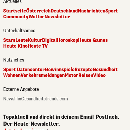
Aktuelles
Startseite
Österreich
Deutschland
Nachrichten
Sport
Community
Wetter
Newsletter
Unterhaltsames
Stars
Leute
Kultur
Digital
Horoskop
Heute Games
Heute Kino
Heute TV
Nützliches
Sport Datencenter
Gewinnspiele
Rezepte
Gesundheit
Wohnen
Verkehrsmeldungen
Motor
Reisen
Video
Externe Angebote
NewsFlix
Gesundheitstrends.com
Topaktuell und direkt in deinem Email-Postfach.
Der Heute-Newsletter.