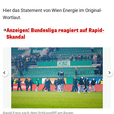
Hier das Statement von Wien Energie im Original-
Wortlaut.
Anzeigen! Bundesliga reagiert auf Rapid-
Skandal
1/5
Rapid-Fans nach dem Schlusspfiff am Rasen.
D