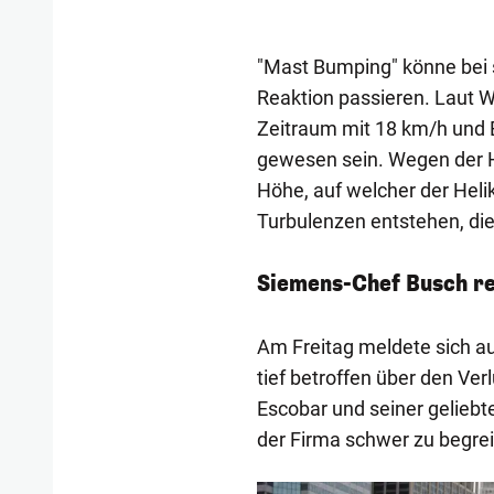
"Mast Bumping" könne bei 
Reaktion passieren. Laut 
Zeitraum mit 18 km/h und B
gewesen sein. Wegen der 
Höhe, auf welcher der Heli
Turbulenzen entstehen, di
Siemens-Chef Busch re
Am Freitag meldete sich a
tief betroffen über den Ve
Escobar und seiner geliebten
der Firma schwer zu begrei
1/10