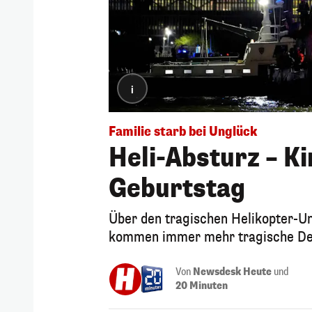
i
Familie starb bei Unglück
Heli-Absturz – K
Geburtstag
Über den tragischen Helikopter-Unf
kommen immer mehr tragische Deta
Von
Newsdesk Heute
und
20 Minuten