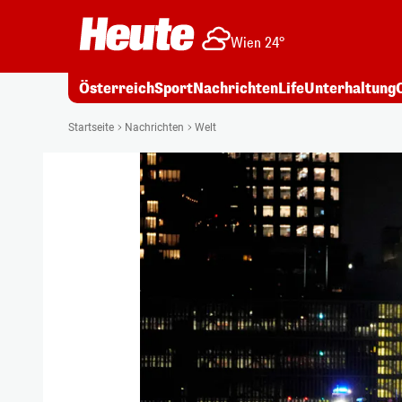
Wien 24°
Österreich
Sport
Nachrichten
Life
Unterhaltung
Startseite
Nachrichten
Welt