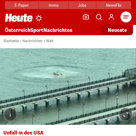
E-Paper
Immo
Jobs
NewsFlix
Arti
Österreich
Sport
Nachrichten
Neueste
Startseite
Nachrichten
Welt
i
Unfall in den USA