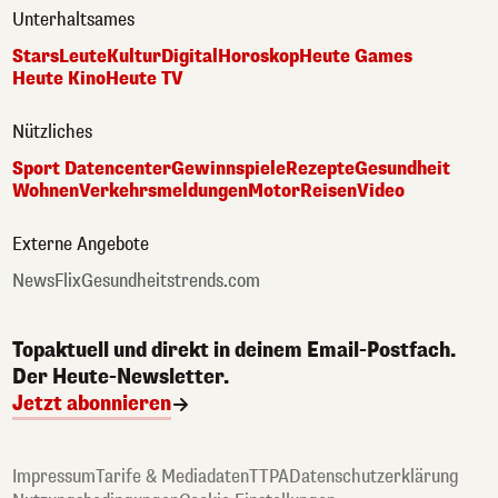
Unterhaltsames
Stars
Leute
Kultur
Digital
Horoskop
Heute Games
Heute Kino
Heute TV
Nützliches
Sport Datencenter
Gewinnspiele
Rezepte
Gesundheit
Wohnen
Verkehrsmeldungen
Motor
Reisen
Video
Externe Angebote
NewsFlix
Gesundheitstrends.com
Topaktuell und direkt in deinem Email-Postfach.
Der Heute-Newsletter.
Jetzt abonnieren
Impressum
Tarife & Mediadaten
TTPA
Datenschutzerklärung