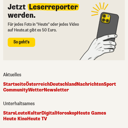
Jetzt
Leserreporter
werden.
Für jedes Foto in "Heute" oder jedes Video
auf Heute.at gibt es 50 Euro.
So geht's
Aktuelles
Startseite
Österreich
Deutschland
Nachrichten
Sport
Community
Wetter
Newsletter
Unterhaltsames
Stars
Leute
Kultur
Digital
Horoskop
Heute Games
Heute Kino
Heute TV