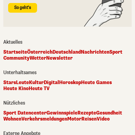
So geht's
Aktuelles
Startseite
Österreich
Deutschland
Nachrichten
Sport
Community
Wetter
Newsletter
Unterhaltsames
Stars
Leute
Kultur
Digital
Horoskop
Heute Games
Heute Kino
Heute TV
Nützliches
Sport Datencenter
Gewinnspiele
Rezepte
Gesundheit
Wohnen
Verkehrsmeldungen
Motor
Reisen
Video
Externe Angebote