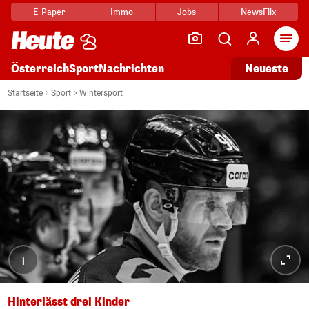
E-Paper
Immo
Jobs
NewsFlix
Arti
Österreich
Sport
Nachrichten
Neueste
Startseite
Sport
Wintersport
i
Hinterlässt drei Kinder