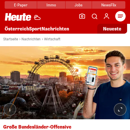
E-Paper
Immo
Jobs
NewsFlix
Arti
Österreich
Sport
Nachrichten
Neueste
Startseite
Nachrichten
Wirtschaft
i
Große Bundesländer-Offensive