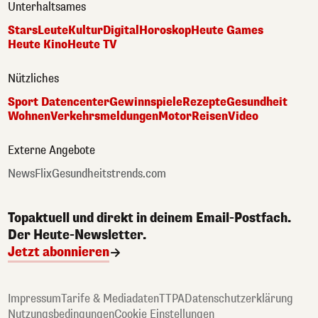
Unterhaltsames
Stars
Leute
Kultur
Digital
Horoskop
Heute Games
Heute Kino
Heute TV
Nützliches
Sport Datencenter
Gewinnspiele
Rezepte
Gesundheit
Wohnen
Verkehrsmeldungen
Motor
Reisen
Video
Externe Angebote
NewsFlix
Gesundheitstrends.com
Topaktuell und direkt in deinem Email-Postfach.
Der Heute-Newsletter.
Jetzt abonnieren
Impressum
Tarife & Mediadaten
TTPA
Datenschutzerklärung
Nutzungsbedingungen
Cookie Einstellungen