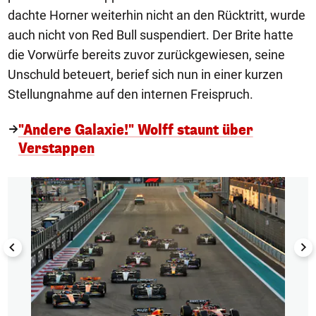
dachte Horner weiterhin nicht an den Rücktritt, wurde
auch nicht von Red Bull suspendiert. Der Brite hatte
die Vorwürfe bereits zuvor zurückgewiesen, seine
Unschuld beteuert, berief sich nun in einer kurzen
Stellungnahme auf den internen Freispruch.
"Andere Galaxie!" Wolff staunt über
Verstappen
1/21