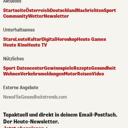
Aktuelles
Startseite
Österreich
Deutschland
Nachrichten
Sport
Community
Wetter
Newsletter
Unterhaltsames
Stars
Leute
Kultur
Digital
Horoskop
Heute Games
Heute Kino
Heute TV
Nützliches
Sport Datencenter
Gewinnspiele
Rezepte
Gesundheit
Wohnen
Verkehrsmeldungen
Motor
Reisen
Video
Externe Angebote
NewsFlix
Gesundheitstrends.com
Topaktuell und direkt in deinem Email-Postfach.
Der Heute-Newsletter.