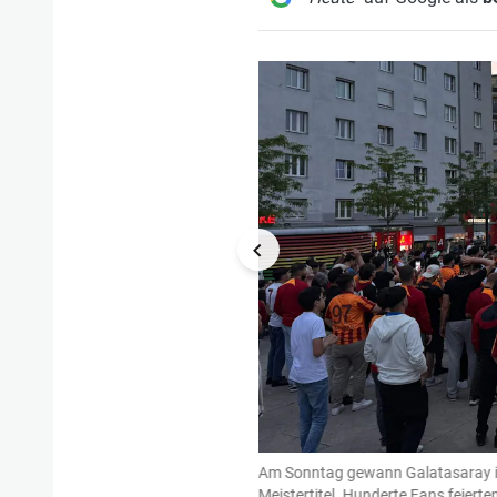
1/2
en gekommen, nach Polizeiangaben
Am Sonntag gewann Galatasaray in 
edlich.
Meistertitel. Hunderte Fans feierte