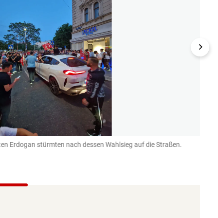
ten Erdogan stürmten nach dessen Wahlsieg auf die Straßen.
Mit H
Leserepo