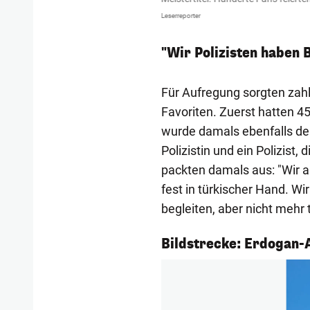
Leserreporter
"Wir Polizisten haben 
Für Aufregung sorgten zah
Favoriten. Zuerst hatten 
wurde damals ebenfalls d
Polizistin und ein Polizist
packten damals aus: "Wir al
fest in türkischer Hand. W
begleiten, aber nicht mehr 
1/13
Bildstrecke: Erdogan-