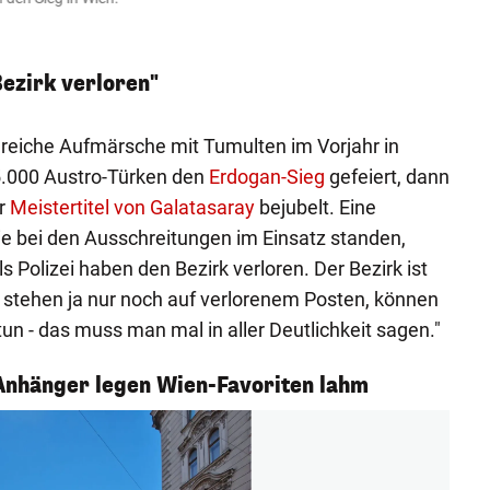
Leserrep
Bezirk verloren"
lreiche Aufmärsche mit Tumulten im Vorjahr in
45.000 Austro-Türken den
Erdogan-Sieg
gefeiert, dann
er
Meistertitel von Galatasaray
bejubelt. Eine
, die bei den Ausschreitungen im Einsatz standen,
s Polizei haben den Bezirk verloren. Der Bezirk ist
ir stehen ja nur noch auf verlorenem Posten, können
tun - das muss man mal in aller Deutlichkeit sagen."
Anhänger legen Wien-Favoriten lahm