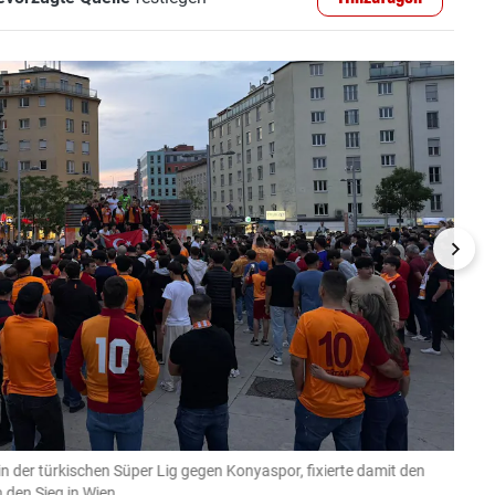
der türkischen Süper Lig gegen Konyaspor, fixierte damit den
In de
n den Sieg in Wien.
gegen