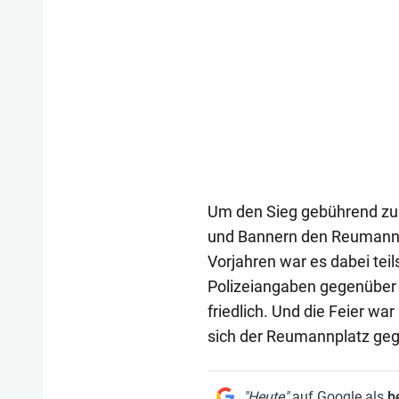
Um den Sieg gebührend zu 
und Bannern den Reumannp
Vorjahren war es dabei te
Polizeiangaben gegenüber 
friedlich. Und die Feier wa
sich der Reumannplatz gege
"Heute"
auf Google als
b