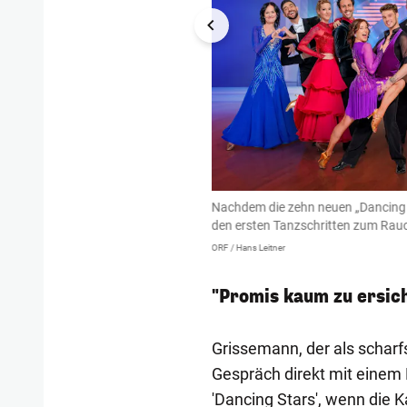
Nachdem die zehn neuen „Dancing St
den ersten Tanzschritten zum Rauch
ORF / Hans Leitner
"Promis kaum zu ersic
Grissemann, der als scharf
Gespräch direkt mit einem 
'Dancing Stars', wenn die K