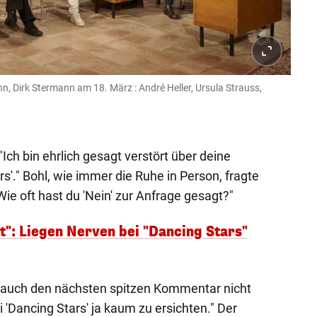
, Dirk Stermann am 18. März : André Heller, Ursula Strauss,
 "Ich bin ehrlich gesagt verstört über deine
s'." Bohl, wie immer die Ruhe in Person, fragte
ie oft hast du 'Nein' zur Anfrage gesagt?"
t": Liegen Nerven bei "Dancing Stars"
 auch den nächsten spitzen Kommentar nicht
i 'Dancing Stars' ja kaum zu ersichten." Der