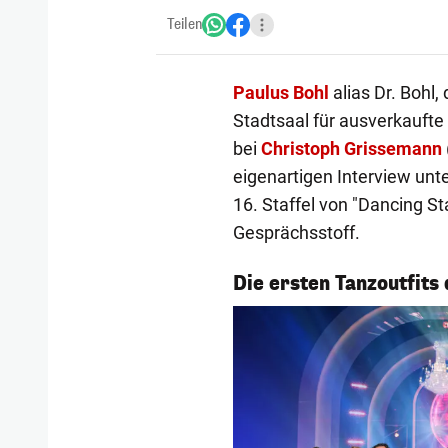
Teilen
Paulus Bohl
alias Dr. Bohl
Stadtsaal für ausverkaufte
bei
Christoph Grissemann
eigenartigen Interview un
16. Staffel von "Dancing St
Gesprächsstoff.
1/21
Die ersten Tanzoutfits