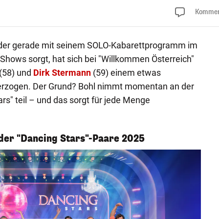
Kommen
, der gerade mit seinem SOLO-Kabarettprogramm im
 Shows sorgt, hat sich bei "Willkommen Österreich"
(58) und
Dirk Stermann
(59) einem etwas
terzogen. Der Grund? Bohl nimmt momentan an der
ars" teil – und das sorgt für jede Menge
 der "Dancing Stars"-Paare 2025