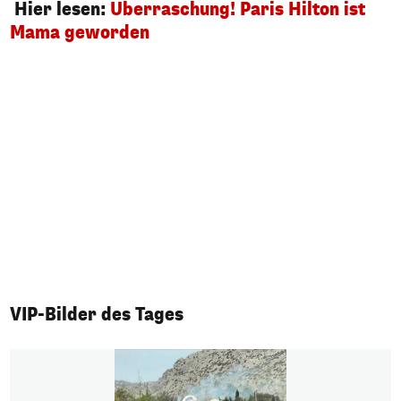
Hier lesen:
Überraschung! Paris Hilton ist
Mama geworden
VIP-Bilder des Tages
1/50