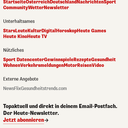
Startseite
Österreich
Deutschland
Nachrichten
Sport
Community
Wetter
Newsletter
Unterhaltsames
Stars
Leute
Kultur
Digital
Horoskop
Heute Games
Heute Kino
Heute TV
Nützliches
Sport Datencenter
Gewinnspiele
Rezepte
Gesundheit
Wohnen
Verkehrsmeldungen
Motor
Reisen
Video
Externe Angebote
NewsFlix
Gesundheitstrends.com
Topaktuell und direkt in deinem Email-Postfach.
Der Heute-Newsletter.
Jetzt abonnieren