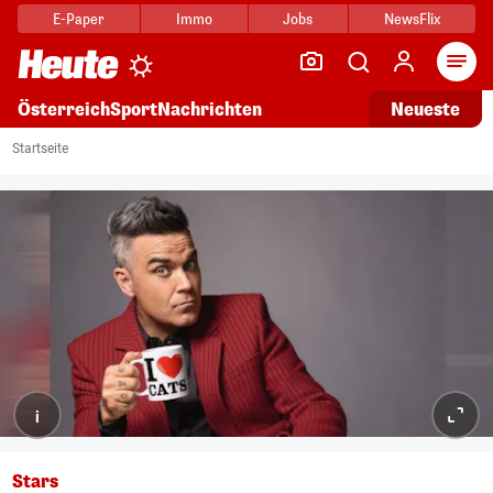
E-Paper
Immo
Jobs
NewsFlix
Arti
Österreich
Sport
Nachrichten
Neueste
Startseite
i
Stars