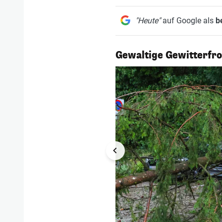
"Heute"
auf Google als
b
1/25
Gewaltige Gewitterfro