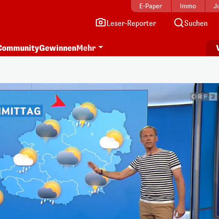
E-Paper
Immo
J
Leser-Reporter
Suchen
Community
Gewinnen
Mehr