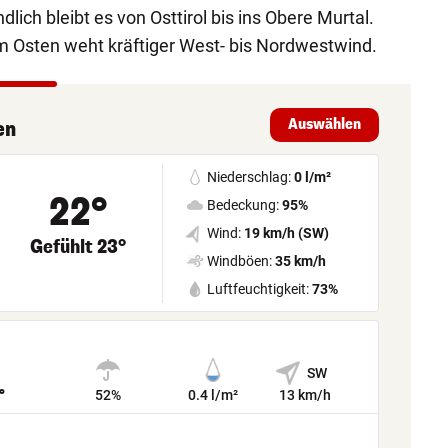
lich bleibt es von Osttirol bis ins Obere Murtal.
 im Osten weht kräftiger West- bis Nordwestwind.
Auswählen
en
Niederschlag:
0 l/m²
22°
Bedeckung:
95%
Wind:
19 km/h (SW)
Gefühlt 23°
Windböen:
35 km/h
Luftfeuchtigkeit:
73%
SW
°
52%
0.4 l/m²
13 km/h