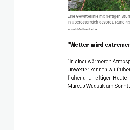
 für viele Einsätze der Feuerwehren
Eine Gewitterlinie mit heftigen S
wa 20:00 Uhr gewesen sein.
in Oberösterreich gesorgt. Rund 45
laumat/Matthias Lauber
"Wetter wird extreme
"In einer wärmeren Atmosp
Unwetter kennen wir früh
früher und heftiger. Heute
Marcus Wadsak am Sonntag