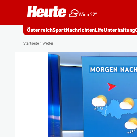
Wien 22°
Österreich
Sport
Nachrichten
Life
Unterhaltung
Startseite
Wetter