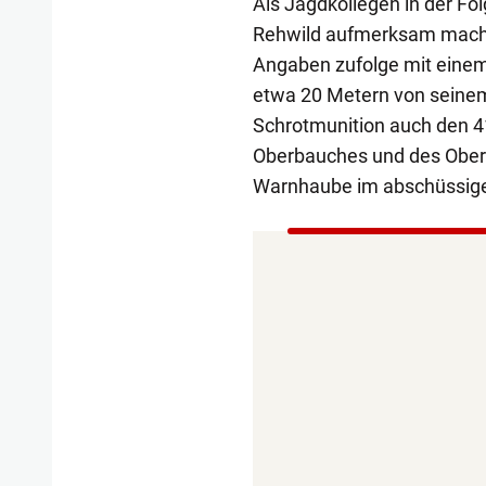
Als Jagdkollegen in der Fol
Rehwild aufmerksam machte
Angaben zufolge mit einem
etwa 20 Metern von seinem 
Schrotmunition auch den 41
Oberbauches und des Obersc
Warnhaube im abschüssige