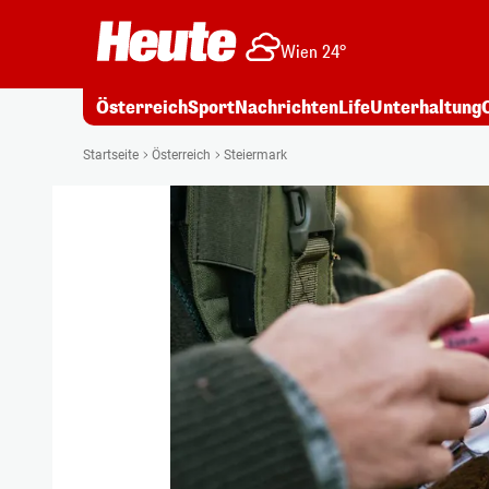
Wien 24°
Österreich
Sport
Nachrichten
Life
Unterhaltung
Startseite
Österreich
Steiermark