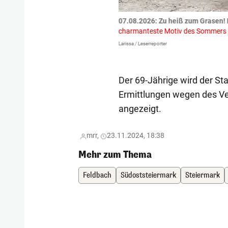
tzte.
Zu einem tragischen
07.08.2026: Zu heiß zum Grasen! 
igen gekommen.
Bei einem Frontal-
charmanteste Motiv des Sommers
Larissa / Leserreporter
Der 69-Jährige wird der St
Ermittlungen wegen des Ve
angezeigt.
mrr,
23.11.2024, 18:38
Mehr zum Thema
Feldbach
Südoststeiermark
Steiermark