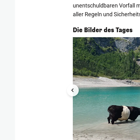
unentschuldbaren Vorfall m
aller Regeln und Sicherhei
1/55
Die Bilder des Tages