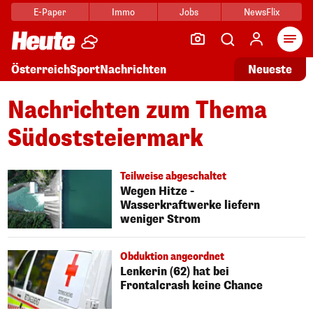
E-Paper
Immo
Jobs
NewsFlix
Arti
Österreich
Sport
Nachrichten
Neueste
Nachrichten zum Thema
Südoststeiermark
Teilweise abgeschaltet
Wegen Hitze -
Wasserkraftwerke liefern
weniger Strom
Obduktion angeordnet
Lenkerin (62) hat bei
Frontalcrash keine Chance