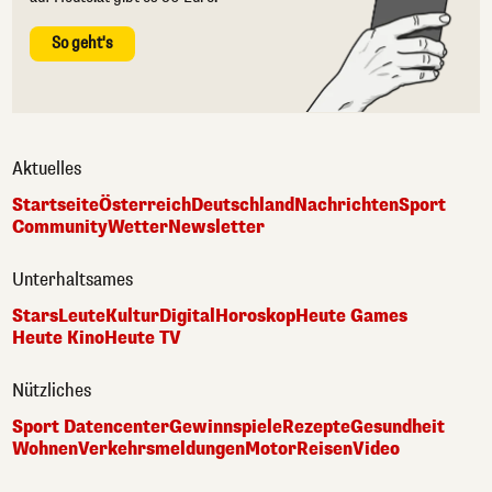
So geht's
Aktuelles
Startseite
Österreich
Deutschland
Nachrichten
Sport
Community
Wetter
Newsletter
Unterhaltsames
Stars
Leute
Kultur
Digital
Horoskop
Heute Games
Heute Kino
Heute TV
Nützliches
Sport Datencenter
Gewinnspiele
Rezepte
Gesundheit
Wohnen
Verkehrsmeldungen
Motor
Reisen
Video