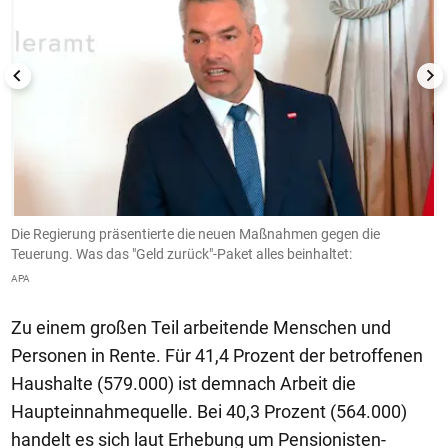
ag
Die Regierung präsentierte die neuen Maßnahmen gegen die
3
Teuerung. Was das "Geld zurück"-Paket alles beinhaltet:
M
APA
To
Zu einem großen Teil arbeitende Menschen und
Personen in Rente. Für 41,4 Prozent der betroffenen
Haushalte (579.000) ist demnach Arbeit die
Haupteinnahmequelle. Bei 40,3 Prozent (564.000)
handelt es sich laut Erhebung um Pensionisten-