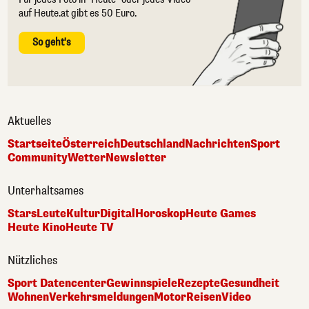
auf Heute.at gibt es 50 Euro.
So geht's
Aktuelles
Startseite
Österreich
Deutschland
Nachrichten
Sport
Community
Wetter
Newsletter
Unterhaltsames
Stars
Leute
Kultur
Digital
Horoskop
Heute Games
Heute Kino
Heute TV
Nützliches
Sport Datencenter
Gewinnspiele
Rezepte
Gesundheit
Wohnen
Verkehrsmeldungen
Motor
Reisen
Video