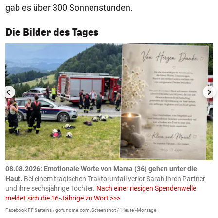
gab es über 300 Sonnenstunden.
1/50
Die Bilder des Tages
m
08.08.2026: Emotionale Worte von Mama (36) gehen unter die
0
Haut.
Bei einem tragischen Traktorunfall verlor Sarah ihren Partner
B
und ihre sechsjährige Tochter.
Nach einer riesigen Spendenwelle
S
meldet sich die 36-Jährige zu Wort >>>
La
Facebook FF Satteins / gofundme.com, Screenshot / "Heute"-Montage