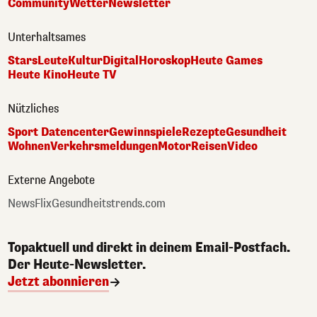
Community
Wetter
Newsletter
Unterhaltsames
Stars
Leute
Kultur
Digital
Horoskop
Heute Games
Heute Kino
Heute TV
Nützliches
Sport Datencenter
Gewinnspiele
Rezepte
Gesundheit
Wohnen
Verkehrsmeldungen
Motor
Reisen
Video
Externe Angebote
NewsFlix
Gesundheitstrends.com
Topaktuell und direkt in deinem Email-Postfach.
Der Heute-Newsletter.
Jetzt abonnieren