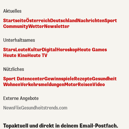
Aktuelles
Startseite
Österreich
Deutschland
Nachrichten
Sport
Community
Wetter
Newsletter
Unterhaltsames
Stars
Leute
Kultur
Digital
Horoskop
Heute Games
Heute Kino
Heute TV
Nützliches
Sport Datencenter
Gewinnspiele
Rezepte
Gesundheit
Wohnen
Verkehrsmeldungen
Motor
Reisen
Video
Externe Angebote
NewsFlix
Gesundheitstrends.com
Topaktuell und direkt in deinem Email-Postfach.