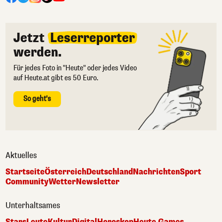
Jetzt
Leserreporter
werden.
Für jedes Foto in "Heute" oder jedes Video
auf Heute.at gibt es 50 Euro.
So geht's
Aktuelles
Startseite
Österreich
Deutschland
Nachrichten
Sport
Community
Wetter
Newsletter
Unterhaltsames
Stars
Leute
Kultur
Digital
Horoskop
Heute Games