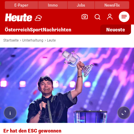
E-Paper
Immo
Jobs
NewsFlix
Arti
Österreich
Sport
Nachrichten
Neueste
Startseite
Unterhaltung
Leute
i
Er hat den ESC gewonnen