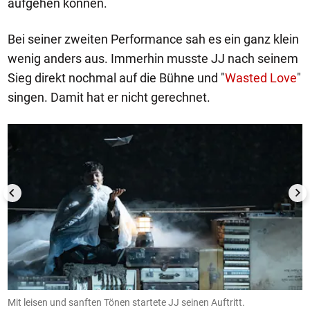
aufgehen können.
Bei seiner zweiten Performance sah es ein ganz klein
wenig anders aus. Immerhin musste JJ nach seinem
Sieg direkt nochmal auf die Bühne und "
Wasted Love
"
singen. Damit hat er nicht gerechnet.
1/4
Mit leisen und sanften Tönen startete JJ seinen Auftritt.
D