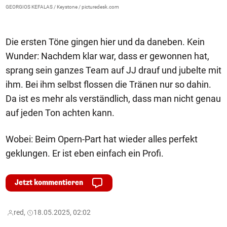
s
GEORGIOS KEFALAS / Keystone / picturedesk.com
Je
Die ersten Töne gingen hier und da daneben. Kein
Wunder: Nachdem klar war, dass er gewonnen hat,
sprang sein ganzes Team auf JJ drauf und jubelte mit
ihm. Bei ihm selbst flossen die Tränen nur so dahin.
Da ist es mehr als verständlich, dass man nicht genau
auf jeden Ton achten kann.
Wobei: Beim Opern-Part hat wieder alles perfekt
geklungen. Er ist eben einfach ein Profi.
Jetzt kommentieren
red,
18.05.2025, 02:02