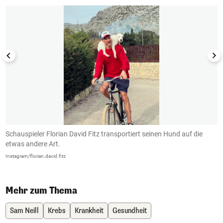
Schauspieler Florian David Fitz transportiert seinen Hund auf die
D
etwas andere Art.
L
Instagram/florian.david.fitz
In
Mehr zum Thema
Sam Neill
Krebs
Krankheit
Gesundheit