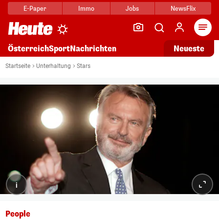
E-Paper
Immo
Jobs
NewsFlix
Arti
Österreich
Sport
Nachrichten
Neueste
Startseite
Unterhaltung
Stars
i
People