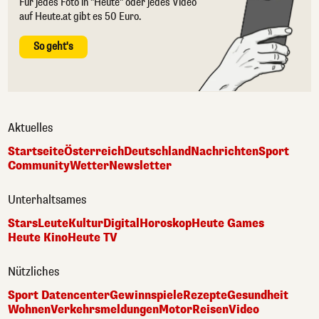
Für jedes Foto in "Heute" oder jedes Video
auf Heute.at gibt es 50 Euro.
So geht's
Aktuelles
Startseite
Österreich
Deutschland
Nachrichten
Sport
Community
Wetter
Newsletter
Unterhaltsames
Stars
Leute
Kultur
Digital
Horoskop
Heute Games
Heute Kino
Heute TV
Nützliches
Sport Datencenter
Gewinnspiele
Rezepte
Gesundheit
Wohnen
Verkehrsmeldungen
Motor
Reisen
Video