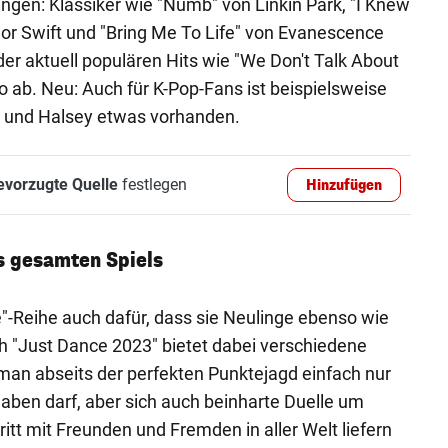
ngen: Klassiker wie "Numb" von Linkin Park, "I Knew
or Swift und "Bring Me To Life" von Evanescence
er aktuell populären Hits wie "We Don't Talk About
o ab. Neu: Auch für K-Pop-Fans ist beispielsweise
S und Halsey etwas vorhanden.
evorzugte Quelle
festlegen
Hinzufügen
s gesamten Spiels
e"-Reihe auch dafür, dass sie Neulinge ebenso wie
ch "Just Dance 2023" bietet dabei verschiedene
 man abseits der perfekten Punktejagd einfach nur
en darf, aber sich auch beinharte Duelle um
ritt mit Freunden und Fremden in aller Welt liefern