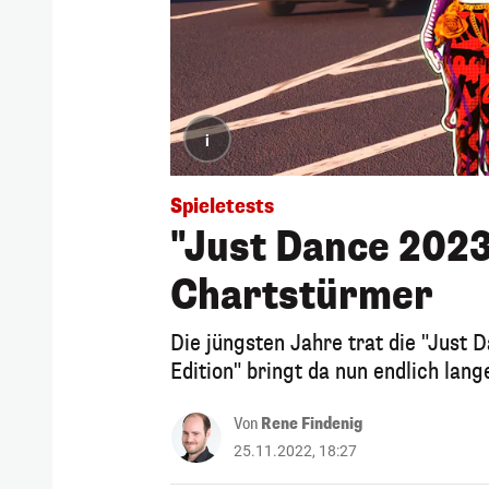
i
Spieletests
"Just Dance 2023
Chartstürmer
Die jüngsten Jahre trat die "Just 
Edition" bringt da nun endlich la
Von
Rene Findenig
25.11.2022, 18:27