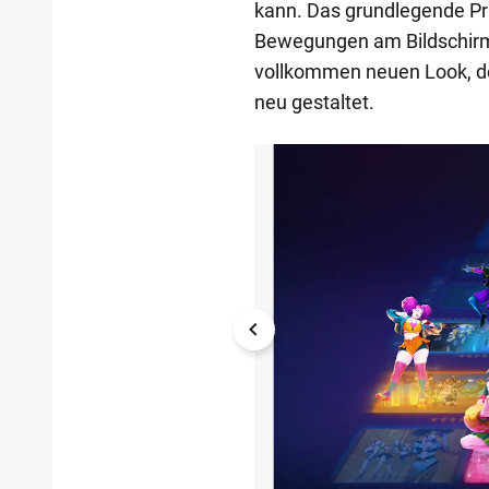
kann. Das grundlegende Prin
Bewegungen am Bildschirm
vollkommen neuen Look, de
neu gestaltet.
1/10