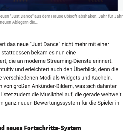
neuen "Just Dance" aus dem Hause Ubisoft abshaken, Jahr für Jahr
...zü
neuen Ablegern die...
21er-
Ubisoft
ert das neue "Just Dance" nicht mehr mit einer
 stattdessen bekam es nun eine
rt, die an moderne Streaming-Dienste erinnert.
tuitiv und erleichtert auch den Überblick, denn die
die verschiedenen Modi als Widgets und Kacheln,
m von großen Ankünder-Bildern, was sich dahinter
 listet zudem die Musiktitel auf, die gerade weltweit
m ganz neuen Bewertungssystem für die Spieler in
d neues Fortschritts-System