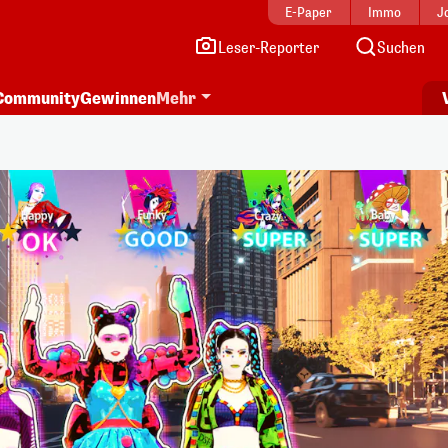
E-Paper
Immo
J
Leser-Reporter
Suchen
Community
Gewinnen
Mehr