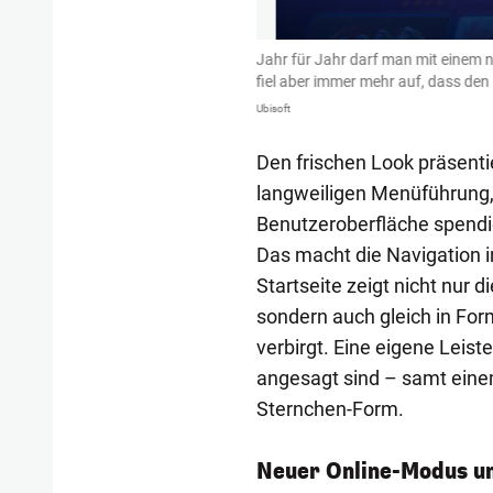
iche und fetzigere Ausgabe, die
Jahr für Jahr darf man mit einem 
fiel aber immer mehr auf, dass den 
Ubisoft
Den frischen Look präsenti
langweiligen Menüführung,
Benutzeroberfläche spendie
Das macht die Navigation in
Startseite zeigt nicht nur 
sondern auch gleich in For
verbirgt. Eine eigene Leiste
angesagt sind – samt eine
Sternchen-Form.
Neuer Online-Modus un