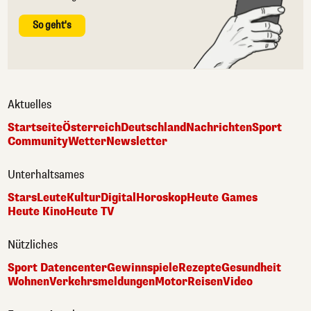
So geht's
Aktuelles
Startseite
Österreich
Deutschland
Nachrichten
Sport
Community
Wetter
Newsletter
Unterhaltsames
Stars
Leute
Kultur
Digital
Horoskop
Heute Games
Heute Kino
Heute TV
Nützliches
Sport Datencenter
Gewinnspiele
Rezepte
Gesundheit
Wohnen
Verkehrsmeldungen
Motor
Reisen
Video