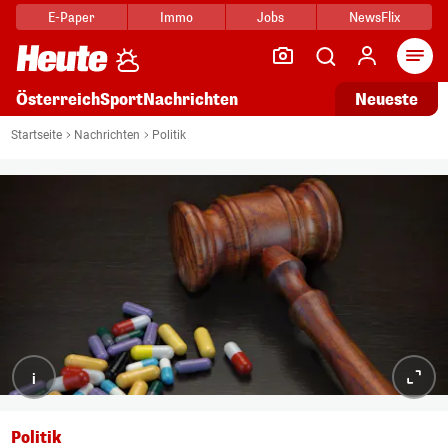
E-Paper
Immo
Jobs
NewsFlix
Arti
Österreich
Sport
Nachrichten
Neueste
Startseite
Nachrichten
Politik
i
Politik