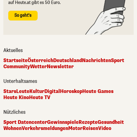
auf Heute.at gibt es 50 Euro.
So geht's
Aktuelles
Startseite
Österreich
Deutschland
Nachrichten
Sport
Community
Wetter
Newsletter
Unterhaltsames
Stars
Leute
Kultur
Digital
Horoskop
Heute Games
Heute Kino
Heute TV
Nützliches
Sport Datencenter
Gewinnspiele
Rezepte
Gesundheit
Wohnen
Verkehrsmeldungen
Motor
Reisen
Video