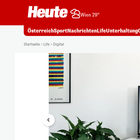
Wien 29°
Österreich
Sport
Nachrichten
Life
Unterhaltung
1/14
Startseite
Life
Digital