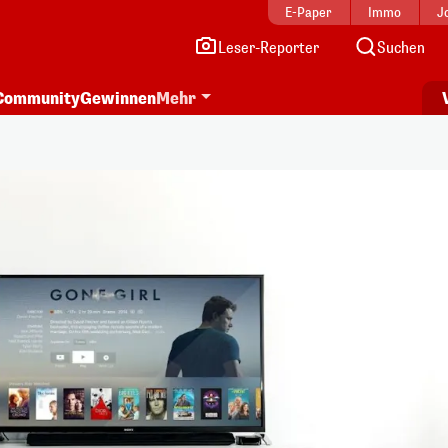
E-Paper
Immo
J
Leser-Reporter
Suchen
Community
Gewinnen
Mehr
i