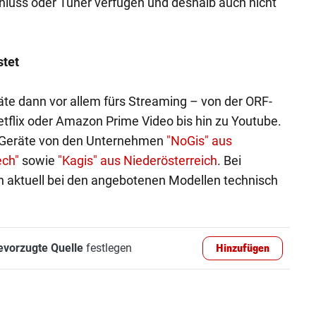
luss oder Tuner verfügen und deshalb auch nicht
stet
te dann vor allem fürs Streaming – von der ORF-
tflix oder Amazon Prime Video bis hin zu Youtube.
 Geräte von den Unternehmen
"NoGis" aus
ech"
sowie
"Kagis" aus Niederösterreich
. Bei
n aktuell bei den angebotenen Modellen technisch
evorzugte Quelle
festlegen
Hinzufügen