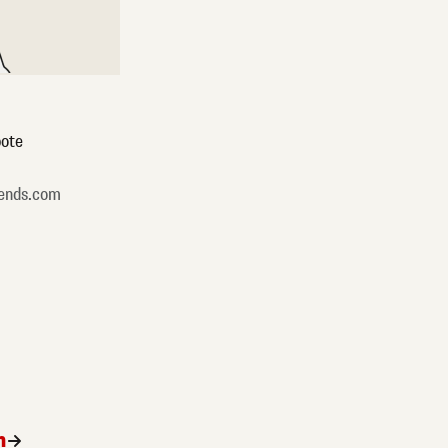
ote
ends.com
n