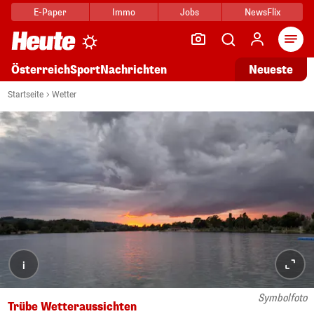
E-Paper
Immo
Jobs
NewsFlix
Arti
Österreich
Sport
Nachrichten
Neueste
Startseite
Wetter
i
Trübe Wetteraussichten