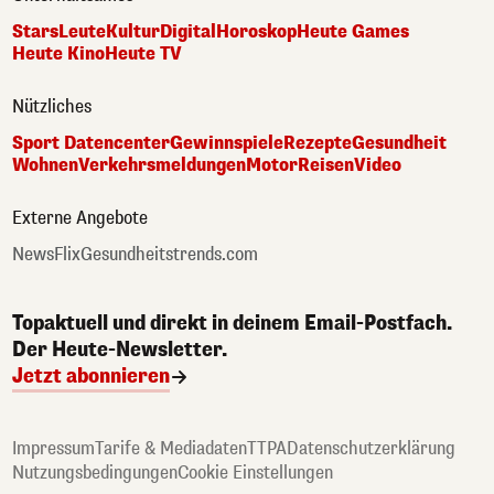
Stars
Leute
Kultur
Digital
Horoskop
Heute Games
Heute Kino
Heute TV
Nützliches
Sport Datencenter
Gewinnspiele
Rezepte
Gesundheit
Wohnen
Verkehrsmeldungen
Motor
Reisen
Video
Externe Angebote
NewsFlix
Gesundheitstrends.com
Topaktuell und direkt in deinem Email-Postfach.
Der Heute-Newsletter.
Jetzt abonnieren
Impressum
Tarife & Mediadaten
TTPA
Datenschutzerklärung
Nutzungsbedingungen
Cookie Einstellungen