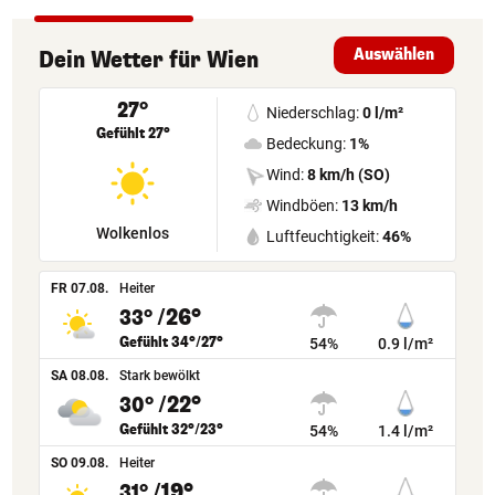
Auswählen
Dein Wetter
für
Wien
27°
Niederschlag:
0 l/m²
Gefühlt 27°
Bedeckung:
1%
Wind:
8 km/h (SO)
Windböen:
13 km/h
Wolkenlos
Luftfeuchtigkeit:
46%
FR 07.08.
Heiter
/26°
33°
Gefühlt 34°/27°
54%
0.9 l/m²
SA 08.08.
Stark bewölkt
/22°
30°
Gefühlt 32°/23°
54%
1.4 l/m²
SO 09.08.
Heiter
/19°
31°