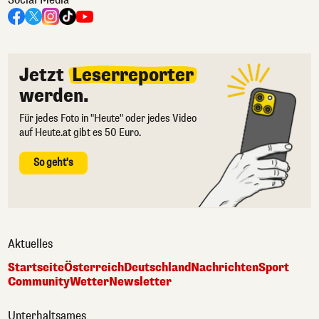
Jetzt
Leserreporter
werden.
Für jedes Foto in "Heute" oder jedes Video
auf Heute.at gibt es 50 Euro.
So geht's
Aktuelles
Startseite
Österreich
Deutschland
Nachrichten
Sport
Community
Wetter
Newsletter
Unterhaltsames