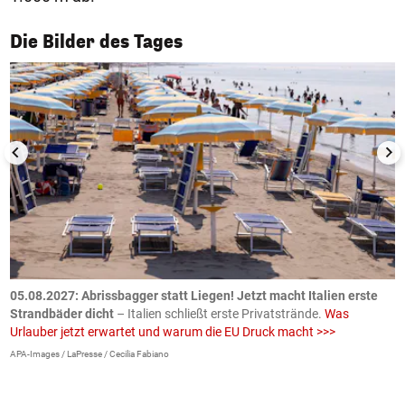
1/50
Die Bilder des Tages
.
05.08.2027:
Abrissbagger statt Liegen! Jetzt macht Italien erste
0
Strandbäder dicht
– Italien schließt erste Privatstrände.
Was
W
Urlauber jetzt erwartet und warum die EU Druck macht >>>
G
E
APA-Images / LaPresse / Cecilia Fabiano
iS