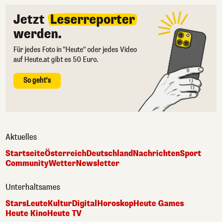
Jetzt
Leserreporter
werden.
Für jedes Foto in "Heute" oder jedes Video
auf Heute.at gibt es 50 Euro.
So geht's
Aktuelles
Startseite
Österreich
Deutschland
Nachrichten
Sport
Community
Wetter
Newsletter
Unterhaltsames
Stars
Leute
Kultur
Digital
Horoskop
Heute Games
Heute Kino
Heute TV