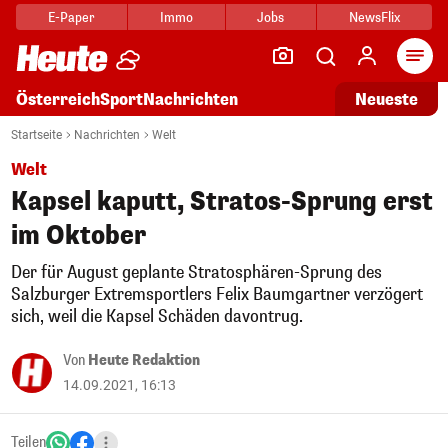
E-Paper
Immo
Jobs
NewsFlix
Arti
Österreich
Sport
Nachrichten
Neueste
Startseite
Nachrichten
Welt
Welt
Kapsel kaputt, Stratos-Sprung erst
im Oktober
Der für August geplante Stratosphären-Sprung des
Salzburger Extremsportlers Felix Baumgartner verzögert
sich, weil die Kapsel Schäden davontrug.
Von
Heute Redaktion
14.09.2021, 16:13
Teilen