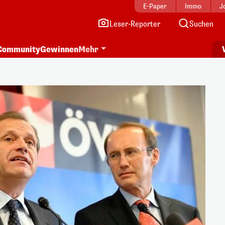
E-Paper
Immo
J
Leser-Reporter
Suchen
Community
Gewinnen
Mehr