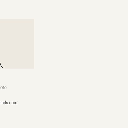
ote
ends.com