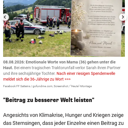
m
08.08.2026: Emotionale Worte von Mama (36) gehen unter die
0
Haut.
Bei einem tragischen Traktorunfall verlor Sarah ihren Partner
B
und ihre sechsjährige Tochter.
Nach einer riesigen Spendenwelle
S
meldet sich die 36-Jährige zu Wort >>>
La
Facebook FF Satteins / gofundme.com, Screenshot / "Heute"-Montage
"Beitrag zu besserer Welt leisten"
Angesichts von Klimakrise, Hunger und Kriegen zeige
das Sternsingen, dass jeder Einzelne einen Beitrag zu