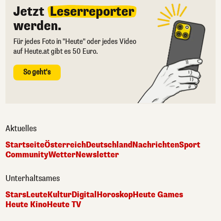
Jetzt
Leserreporter
werden.
Für jedes Foto in "Heute" oder jedes Video
auf Heute.at gibt es 50 Euro.
So geht's
Aktuelles
Startseite
Österreich
Deutschland
Nachrichten
Sport
Community
Wetter
Newsletter
Unterhaltsames
Stars
Leute
Kultur
Digital
Horoskop
Heute Games
Heute Kino
Heute TV