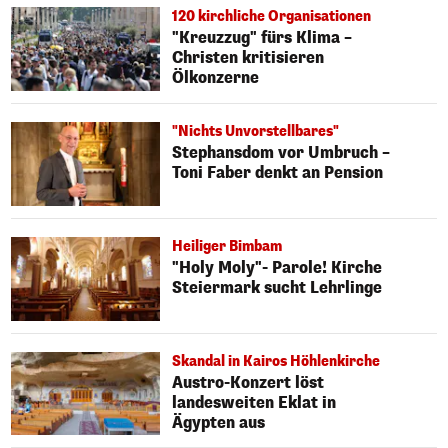
120 kirchliche Organisationen
"Kreuzzug" fürs Klima –
Christen kritisieren
Ölkonzerne
"Nichts Unvorstellbares"
Stephansdom vor Umbruch –
Toni Faber denkt an Pension
Heiliger Bimbam
"Holy Moly"- Parole! Kirche
Steiermark sucht Lehrlinge
Skandal in Kairos Höhlenkirche
Austro-Konzert löst
landesweiten Eklat in
Ägypten aus