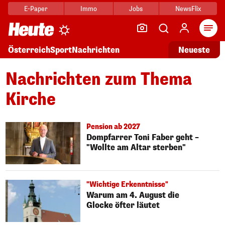
E-Paper
Immo
Jobs
NewsFlix
Arti
Österreich
Sport
Nachrichten
Neueste
Nachrichten zum Thema
Kirche
Pension ab 2027
Dompfarrer Toni Faber geht –
"Wollte am Altar sterben"
"Wichtige Erkenntnisse"
Warum am 4. August die
Glocke öfter läutet