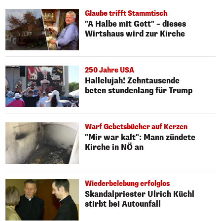
Glaube trifft Stammtisch
"A Halbe mit Gott" – dieses
Wirtshaus wird zur Kirche
250 Jahre USA
Hallelujah! Zehntausende
beten stundenlang für Trump
Warf Gebetsbücher auf Kerzen
"Mir war kalt": Mann zündete
Kirche in NÖ an
Wiederbelebung erfolglos
Skandalpriester Ulrich Küchl
stirbt bei Autounfall