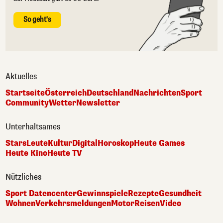
So geht's
Aktuelles
Startseite
Österreich
Deutschland
Nachrichten
Sport
Community
Wetter
Newsletter
Unterhaltsames
Stars
Leute
Kultur
Digital
Horoskop
Heute Games
Heute Kino
Heute TV
Nützliches
Sport Datencenter
Gewinnspiele
Rezepte
Gesundheit
Wohnen
Verkehrsmeldungen
Motor
Reisen
Video