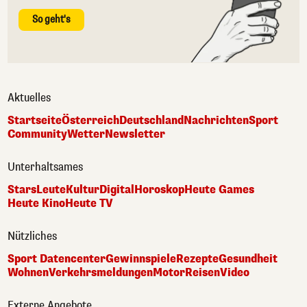
So geht's
Aktuelles
Startseite
Österreich
Deutschland
Nachrichten
Sport
Community
Wetter
Newsletter
Unterhaltsames
Stars
Leute
Kultur
Digital
Horoskop
Heute Games
Heute Kino
Heute TV
Nützliches
Sport Datencenter
Gewinnspiele
Rezepte
Gesundheit
Wohnen
Verkehrsmeldungen
Motor
Reisen
Video
Externe Angebote