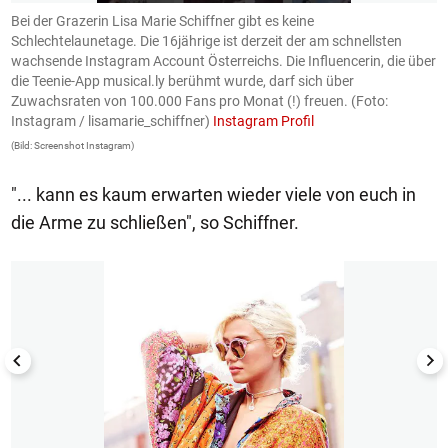
n
Bei der Grazerin Lisa Marie Schiffner gibt es keine
D
s
Schlechtelaunetage. Die 16jährige ist derzeit der am schnellsten
n
wachsende Instagram Account Österreichs. Die Influencerin, die über
S
die Teenie-App musical.ly berühmt wurde, darf sich über
Pr
Zuwachsraten von 100.000 Fans pro Monat (!) freuen. (Foto:
(B
Instagram / lisamarie_schiffner)
Instagram Profil
(Bild: Screenshot Instagram)
"... kann es kaum erwarten wieder viele von euch in
die Arme zu schließen", so Schiffner.
1/9