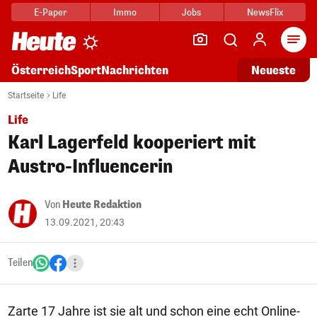
E-Paper
Immo
Jobs
NewsFlix
Arti
Österreich
Sport
Nachrichten
Neueste
Startseite
Life
Life
Karl Lagerfeld kooperiert mit
Austro-Influencerin
Von
Heute Redaktion
13.09.2021, 20:43
Teilen
Zarte 17 Jahre ist sie alt und schon eine echt Online-