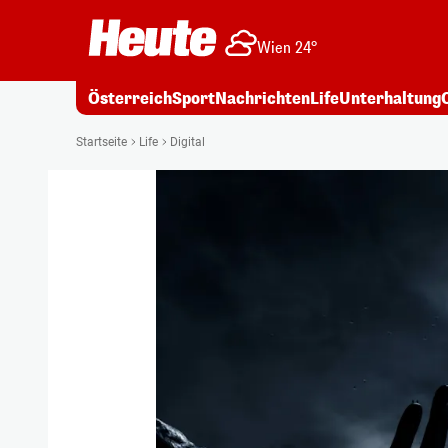
Wien 24°
Österreich
Sport
Nachrichten
Life
Unterhaltung
Startseite
Life
Digital