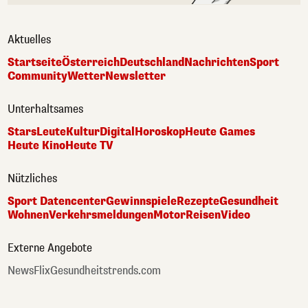
Aktuelles
Startseite
Österreich
Deutschland
Nachrichten
Sport
Community
Wetter
Newsletter
Unterhaltsames
Stars
Leute
Kultur
Digital
Horoskop
Heute Games
Heute Kino
Heute TV
Nützliches
Sport Datencenter
Gewinnspiele
Rezepte
Gesundheit
Wohnen
Verkehrsmeldungen
Motor
Reisen
Video
Externe Angebote
NewsFlix
Gesundheitstrends.com