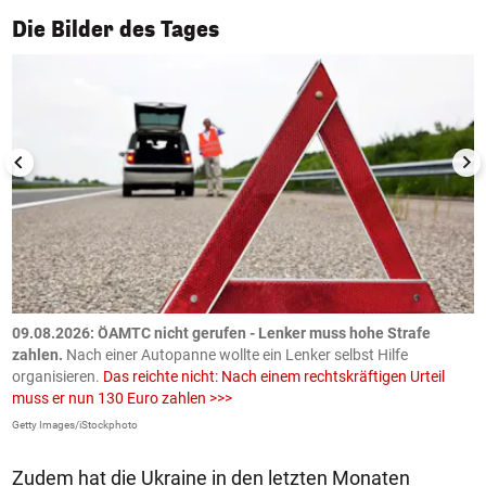
1/50
Die Bilder des Tages
09.08.2026: ÖAMTC nicht gerufen - Lenker muss hohe Strafe
0
en
zahlen.
Nach einer Autopanne wollte ein Lenker selbst Hilfe
H
organisieren.
Das reichte nicht: Nach einem rechtskräftigen Urteil
u
muss er nun 130 Euro zahlen >>>
m
Getty Images/iStockphoto
Fa
Zudem hat die Ukraine in den letzten Monaten