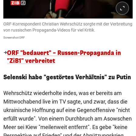
ORF-Korrespondent Christian Wehrschütz sorgte mit der Verbreitung
von russischen Propaganda-Videos für viel Kritik.
Screenshot ORF
ORF "bedauert" – Russen-Propaganda in
"ZiB1" verbreitet
Selenski habe "gestörtes Verhältnis" zu Putin
Wehrschütz wiederholte indes, was er bereits am
Mittwochabend live im TV sagte, und zwar, dass die
ukrainische Hoffnung auf eine Gegenoffensive "nicht
erfüllt wurde". Von einem Durchbruch am Asowschen
Meer sei Kiew "meilenweit entfernt". Es gebe "keine
Perspektive auf Frieden" und der Abnützungskrieg