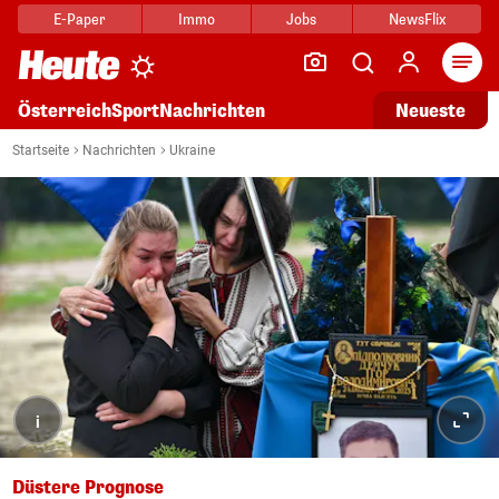
E-Paper
Immo
Jobs
NewsFlix
Arti
Österreich
Sport
Nachrichten
Neueste
Startseite
Nachrichten
Ukraine
i
Düstere Prognose