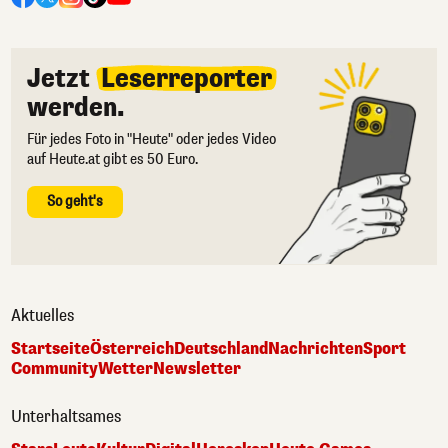
Jetzt
Leserreporter
werden.
Für jedes Foto in "Heute" oder jedes Video
auf Heute.at gibt es 50 Euro.
So geht's
Aktuelles
Startseite
Österreich
Deutschland
Nachrichten
Sport
Community
Wetter
Newsletter
Unterhaltsames