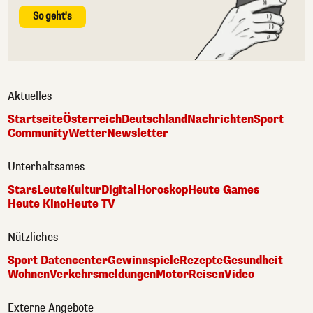
So geht's
Aktuelles
Startseite
Österreich
Deutschland
Nachrichten
Sport
Community
Wetter
Newsletter
Unterhaltsames
Stars
Leute
Kultur
Digital
Horoskop
Heute Games
Heute Kino
Heute TV
Nützliches
Sport Datencenter
Gewinnspiele
Rezepte
Gesundheit
Wohnen
Verkehrsmeldungen
Motor
Reisen
Video
Externe Angebote