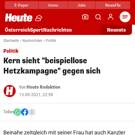
E-Paper
Immo
Jobs
NewsFlix
Arti
Österreich
Sport
Nachrichten
Neueste
Startseite
Nachrichten
Politik
Politik
Kern sieht "beispiellose
Hetzkampagne" gegen sich
Von
Heute Redaktion
13.09.2021, 22:59
Teilen
Beinahe zeitgleich mit seiner Frau hat auch Kanzler