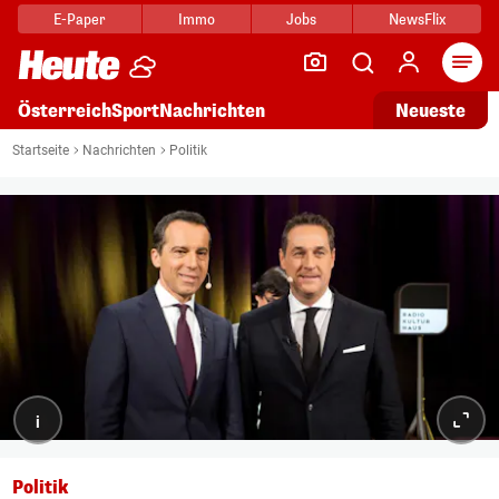
E-Paper
Immo
Jobs
NewsFlix
Arti
Österreich
Sport
Nachrichten
Neueste
Startseite
Nachrichten
Politik
i
Politik