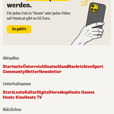
werden.
Für jedes Foto in "Heute" oder jedes Video
auf Heute.at gibt es 50 Euro.
So geht's
Aktuelles
Startseite
Österreich
Deutschland
Nachrichten
Sport
Community
Wetter
Newsletter
Unterhaltsames
Stars
Leute
Kultur
Digital
Horoskop
Heute Games
Heute Kino
Heute TV
Nützliches