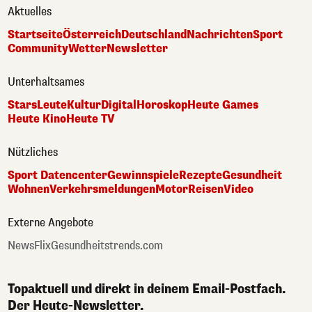
Aktuelles
Startseite
Österreich
Deutschland
Nachrichten
Sport
Community
Wetter
Newsletter
Unterhaltsames
Stars
Leute
Kultur
Digital
Horoskop
Heute Games
Heute Kino
Heute TV
Nützliches
Sport Datencenter
Gewinnspiele
Rezepte
Gesundheit
Wohnen
Verkehrsmeldungen
Motor
Reisen
Video
Externe Angebote
NewsFlix
Gesundheitstrends.com
Topaktuell und direkt in deinem Email-Postfach.
Der Heute-Newsletter.