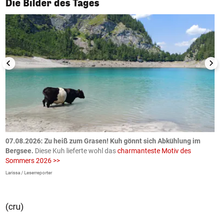
Die Bilder des Tages
ch
07.08.2026: Zu heiß zum Grasen! Kuh gönnt sich Abkühlung im
0
Bergsee.
Diese Kuh lieferte wohl das
charmanteste Motiv des
S
Sommers 2026 >>
a
>
Larissa / Leserreporter
zV
(cru)