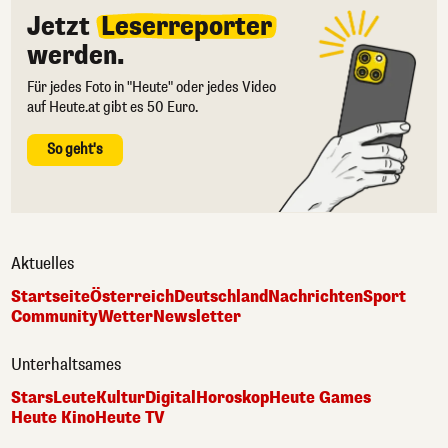
Jetzt
Leserreporter
werden.
Für jedes Foto in "Heute" oder jedes Video
auf Heute.at gibt es 50 Euro.
So geht's
Aktuelles
Startseite
Österreich
Deutschland
Nachrichten
Sport
Community
Wetter
Newsletter
Unterhaltsames
Stars
Leute
Kultur
Digital
Horoskop
Heute Games
Heute Kino
Heute TV