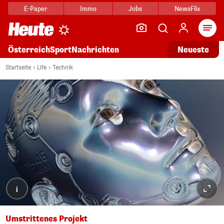
E-Paper
Immo
Jobs
NewsFlix
Arti
Österreich
Sport
Nachrichten
Neueste
Startseite
Life
Technik
i
Umstrittenes Projekt