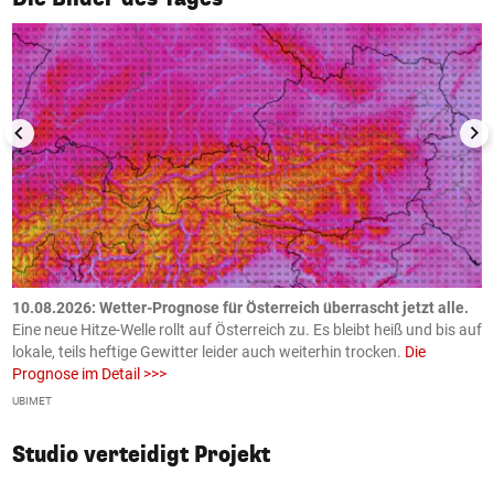
10.08.2026: Wetter-Prognose für Österreich überrascht jetzt alle.
0
e
Eine neue Hitze-Welle rollt auf Österreich zu. Es bleibt heiß und bis auf
z
h
lokale, teils heftige Gewitter leider auch weiterhin trocken.
Die
o
Prognose im Detail >>>
m
UBIMET
Ge
Studio verteidigt Projekt