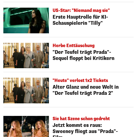
US-Star: "Niemand mag sie"
Erste Hauptrolle für KI-
Schauspielerin "Tilly"
Herbe Enttäuschung
"Der Teufel trägt Prada"-
Sequel floppt bei Kritikern
"Heute" verlost 1x2 Tickets
Alter Glanz und neue Welt in
"Der Teufel trägt Prada 2"
Sie hat Szene schon gedreht
Jetzt kommt es raus:
Sweeney fliegt aus "Prada"-