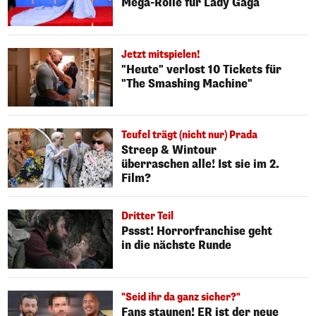
Mega-Rolle für Lady Gaga
Jetzt mitspielen!
"Heute" verlost 10 Tickets für
"The Smashing Machine"
Teufel trägt (nicht nur) Prada
Streep & Wintour
überraschen alle! Ist sie im 2.
Film?
Dritter Teil
Pssst! Horrorfranchise geht
in die nächste Runde
"Seid ihr da ganz sicher?"
Fans staunen! ER ist der neue