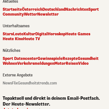
Aktuelles
Startseite
Österreich
Deutschland
Nachrichten
Sport
Community
Wetter
Newsletter
Unterhaltsames
Stars
Leute
Kultur
Digital
Horoskop
Heute Games
Heute Kino
Heute TV
Nützliches
Sport Datencenter
Gewinnspiele
Rezepte
Gesundheit
Wohnen
Verkehrsmeldungen
Motor
Reisen
Video
Externe Angebote
NewsFlix
Gesundheitstrends.com
Topaktuell und direkt in deinem Email-Postfach.
Der Heute-Newsletter.