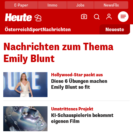
E-Paper
Immo
Jobs
NewsFlix
Arti
Österreich
Sport
Nachrichten
Neueste
Nachrichten zum Thema
Emily Blunt
Hollywood-Star packt aus
Diese 6 Übungen machen
Emily Blunt so fit
Umstrittenes Projekt
KI-Schauspielerin bekommt
eigenen Film