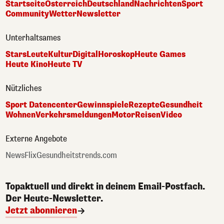
Startseite
Österreich
Deutschland
Nachrichten
Sport
Community
Wetter
Newsletter
Unterhaltsames
Stars
Leute
Kultur
Digital
Horoskop
Heute Games
Heute Kino
Heute TV
Nützliches
Sport Datencenter
Gewinnspiele
Rezepte
Gesundheit
Wohnen
Verkehrsmeldungen
Motor
Reisen
Video
Externe Angebote
NewsFlix
Gesundheitstrends.com
Topaktuell und direkt in deinem Email-Postfach.
Der Heute-Newsletter.
Jetzt abonnieren