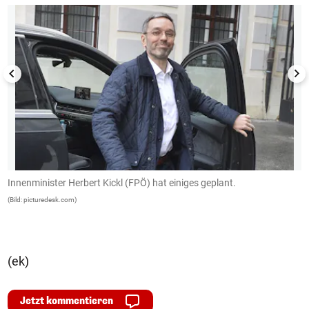
Innenminister Herbert Kickl (FPÖ) hat einiges geplant.
I
(Bild: picturedesk.com)
(B
(ek)
Jetzt kommentieren