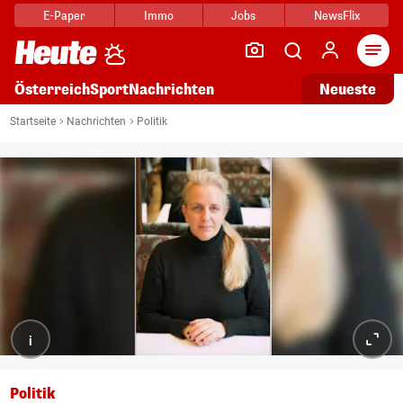
E-Paper
Immo
Jobs
NewsFlix
Arti
Österreich
Sport
Nachrichten
Neueste
Startseite
Nachrichten
Politik
i
Politik